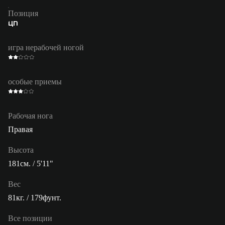
Позиция
ЦП
игра нерабочей ногой
особые приемы
Рабочая нога
Правая
Высота
181см. / 5'11"
Вес
81кг. / 179фунт.
Все позиции