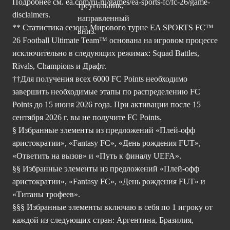
Подробнее см.
ea.com/ru-ru/games/ea-sports-fc/fc-26/game-
disclaimers.
** Статистика сезона Мирового турне EA SPORTS FC™
26 Football Ultimate Team™ основана на игровом процессе
исключительно в следующих режимах: Squad Battles,
Rivals, Champions и Драфт.
††Для получения всех 6000 FC Points необходимо
завершить необходимые этапы по распределению FC
Points до 15 июня 2026 года. При активации после 15
сентября 2026 г. вы не получите FC Points.
§ Избранные элементы из предложений «Плей-офф
аристократии», «Fantasy FC», «День рождения FUT»,
«Ответить на вызов» и «Путь к финалу UEFA».
§§ Избранные элементы из предложений «Плей-офф
аристократии», «Fantasy FC», «День рождения FUT» и
«Титаны трофеев».
§§§ Избранные элементы включаю в себя по 1 игроку от
каждой из следующих стран: Аргентина, Бразилия,