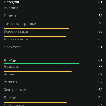
Передачи
61
Видение
58
Навесы
58
Точность штрафных
40
Короткие пасы
66
Длинные пасы
63
Подкрутка
61
Дриблинг
67
Ловкость
77
Баланс
69
Реакция
67
Контроль мяча
68
Дриблинг
64
Собранность
64