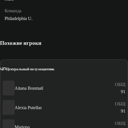
Команда
Philadelphia U.
Похожие игроки
ЦП
Центральный полузащитник
ОБЩ
Aitana Bonmatí
91
ОБЩ
Alexia Putellas
91
ОБЩ
Mariona