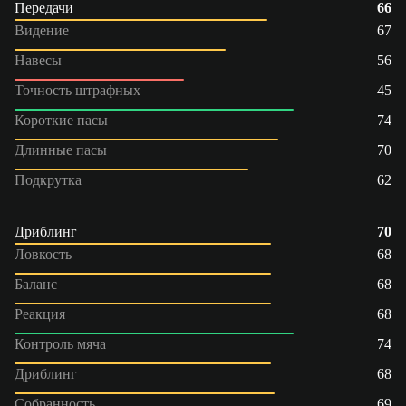
Передачи
66
Видение
67
Навесы
56
Точность штрафных
45
Короткие пасы
74
Длинные пасы
70
Подкрутка
62
Дриблинг
70
Ловкость
68
Баланс
68
Реакция
68
Контроль мяча
74
Дриблинг
68
Собранность
69