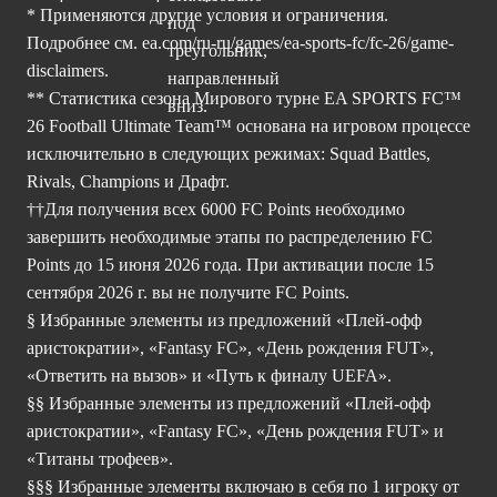
* Применяются другие условия и ограничения.
Подробнее см.
ea.com/ru-ru/games/ea-sports-fc/fc-26/game-
disclaimers.
** Статистика сезона Мирового турне EA SPORTS FC™
26 Football Ultimate Team™ основана на игровом процессе
исключительно в следующих режимах: Squad Battles,
Rivals, Champions и Драфт.
††Для получения всех 6000 FC Points необходимо
завершить необходимые этапы по распределению FC
Points до 15 июня 2026 года. При активации после 15
сентября 2026 г. вы не получите FC Points.
§ Избранные элементы из предложений «Плей-офф
аристократии», «Fantasy FC», «День рождения FUT»,
«Ответить на вызов» и «Путь к финалу UEFA».
§§ Избранные элементы из предложений «Плей-офф
аристократии», «Fantasy FC», «День рождения FUT» и
«Титаны трофеев».
§§§ Избранные элементы включаю в себя по 1 игроку от