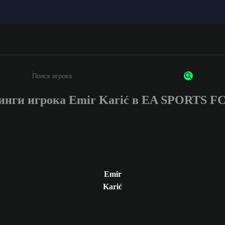
инги игрока Emir Karić в EA SPORTS F
Введите не менее 3 символов или цифр
Emir
Karić