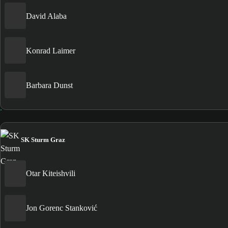
David Alaba
Konrad Laimer
Barbara Dunst
SK Sturm Graz
Otar Kiteishvili
Jon Gorenc Stanković