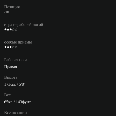
Позиция
ЛП
игра нерабочей ногой
особые приемы
Рабочая нога
Правая
Высота
173см. / 5'8"
Вес
65кг. / 143фунт.
Все позиции