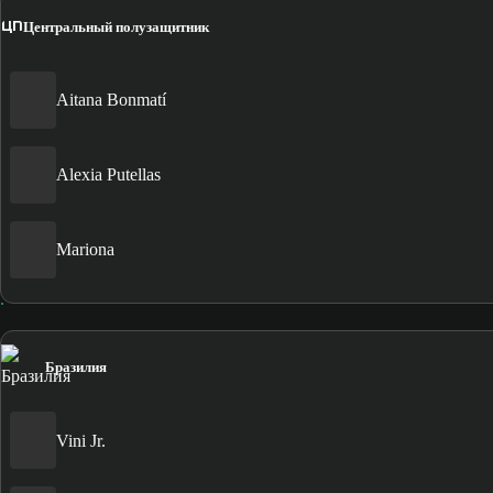
ЦП
Центральный полузащитник
Aitana Bonmatí
Alexia Putellas
Mariona
Бразилия
Vini Jr.