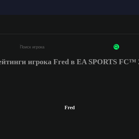
ейтинги игрока Fred в EA SPORTS FC™ 
Введите не менее 3 символов или цифр
Fred