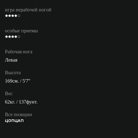
игра нерабочей ногой
особые приемы
Рабочая нога
Левая
Высота
169см. / 5'7"
Вес
62кг. / 137фунт.
Все позиции
ЦОП
ЦАП