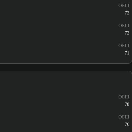
ОБЩ
72
ОБЩ
72
ОБЩ
71
ОБЩ
78
ОБЩ
76