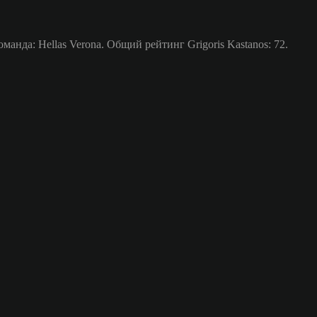
нда: Hellas Verona. Общий рейтинг Grigoris Kastanos: 72.