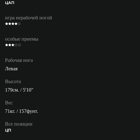
ЦАП
игра нерабочей ногой
особые приемы
Рабочая нога
Левая
Высота
179см. / 5'10"
Вес
71кг. / 157фунт.
Все позиции
ЦП