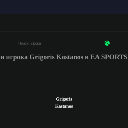
и игрока Grigoris Kastanos в EA SPORT
Введите не менее 3 символов или цифр
Grigoris
Kastanos