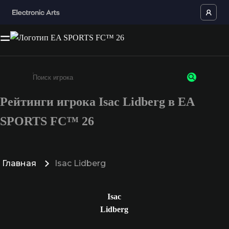
Рейтинги игрока Isac Lidberg в EA
Введите не менее 3 символов или цифр
SPORTS FC™ 26
Главная
Isac Lidberg
Isac
Lidberg