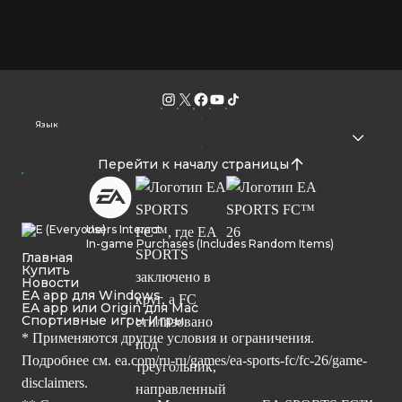
Язык
Перейти к началу страницы
Users Interact
In-game Purchases (Includes Random Items)
Главная
Купить
Новости
EA app для Windows
EA app или Origin для Mac
Спортивные игры Игры
* Применяются другие условия и ограничения.
Подробнее см.
ea.com/ru-ru/games/ea-sports-fc/fc-26/game-
disclaimers.