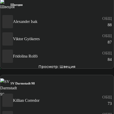
Швеция
ОБЩ
Alexander Isak
88
ОБЩ
Viktor Gyökeres
87
ОБЩ
Fridolina Rolfö
84
Просмотр: Швеция
SV Darmstadt 98
ОБЩ
Killian Corredor
73