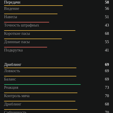
Передачи
58
Видение
56
Навесы
51
Точность штрафных
43
Короткие пасы
68
Длинные пасы
55
Подкрутка
41
Дриблинг
69
Ловкость
69
Баланс
69
Реакция
73
Контроль мяча
70
Дриблинг
68
Собранность
70