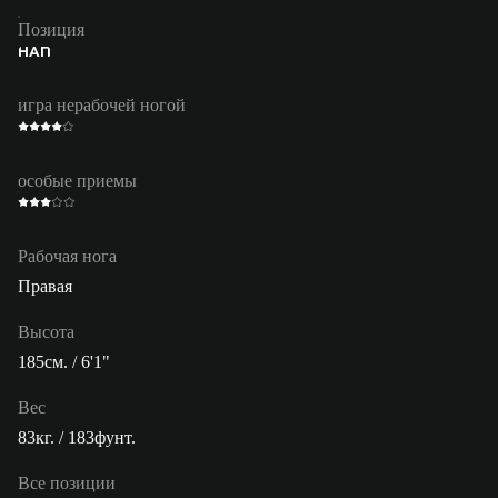
Позиция
НАП
игра нерабочей ногой
особые приемы
Рабочая нога
Правая
Высота
185см. / 6'1"
Вес
83кг. / 183фунт.
Все позиции