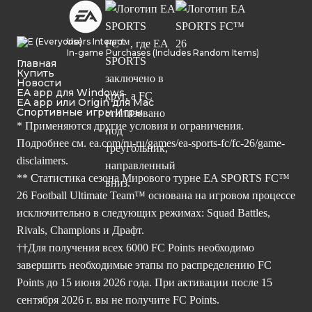
Users Interact
In-game Purchases (Includes Random Items)
Главная
Купить
Новости
EA app для Windows
EA app или Origin для Mac
Спортивные игры Игры
* Применяются другие условия и ограничения.
Подробнее см.
ea.com/ru-ru/games/ea-sports-fc/fc-26/game-
disclaimers.
** Статистика сезона Мирового турне EA SPORTS FC™
26 Football Ultimate Team™ основана на игровом процессе
исключительно в следующих режимах: Squad Battles,
Rivals, Champions и Драфт.
††Для получения всех 6000 FC Points необходимо
завершить необходимые этапы по распределению FC
Points до 15 июня 2026 года. При активации после 15
сентября 2026 г. вы не получите FC Points.