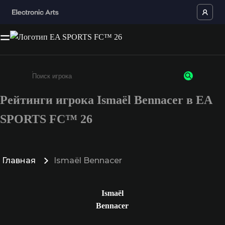
Рейтинги игрока Ismaël Bennacer в EA
Введите не менее 3 символов или цифр
SPORTS FC™ 26
Главная
Ismaël Bennacer
Ismaël
Bennacer