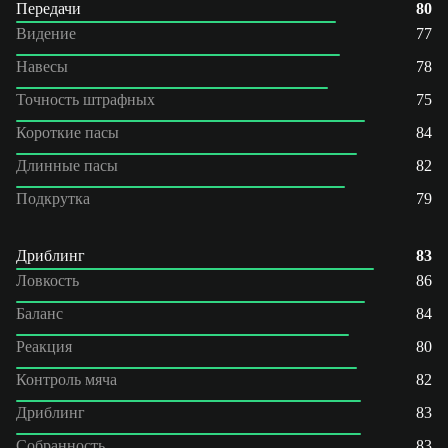
Передачи
80
Видение
77
Навесы
78
Точность штрафных
75
Короткие пасы
84
Длинные пасы
82
Подкрутка
79
Дриблинг
83
Ловкость
86
Баланс
84
Реакция
80
Контроль мяча
82
Дриблинг
83
Собранность
83