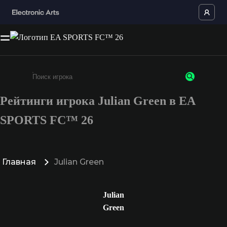
Рейтинги игрока Julian Green в EA
Введите не менее 3 символов или цифр
SPORTS FC™ 26
Главная
Julian Green
Julian
Green