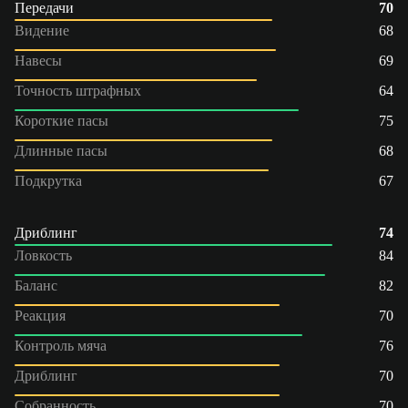
Передачи
70
Видение
68
Навесы
69
Точность штрафных
64
Короткие пасы
75
Длинные пасы
68
Подкрутка
67
Дриблинг
74
Ловкость
84
Баланс
82
Реакция
70
Контроль мяча
76
Дриблинг
70
Собранность
70