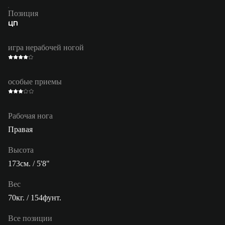
Позиция
ЦП
игра нерабочей ногой
особые приемы
Рабочая нога
Правая
Высота
173см. / 5'8"
Вес
70кг. / 154фунт.
Все позиции