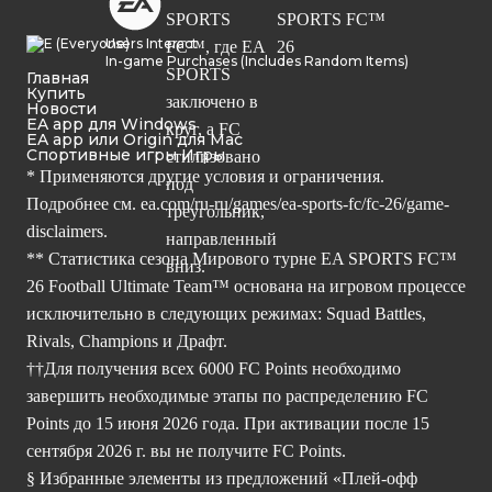
Users Interact
In-game Purchases (Includes Random Items)
Главная
Купить
Новости
EA app для Windows
EA app или Origin для Mac
Спортивные игры Игры
* Применяются другие условия и ограничения.
Подробнее см.
ea.com/ru-ru/games/ea-sports-fc/fc-26/game-
disclaimers.
** Статистика сезона Мирового турне EA SPORTS FC™
26 Football Ultimate Team™ основана на игровом процессе
исключительно в следующих режимах: Squad Battles,
Rivals, Champions и Драфт.
††Для получения всех 6000 FC Points необходимо
завершить необходимые этапы по распределению FC
Points до 15 июня 2026 года. При активации после 15
сентября 2026 г. вы не получите FC Points.
§ Избранные элементы из предложений «Плей-офф