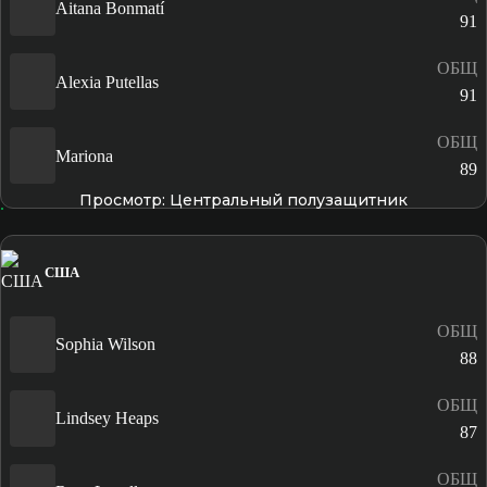
Aitana Bonmatí
91
ОБЩ
Alexia Putellas
91
ОБЩ
Mariona
89
Просмотр: Центральный полузащитник
США
ОБЩ
Sophia Wilson
88
ОБЩ
Lindsey Heaps
87
ОБЩ