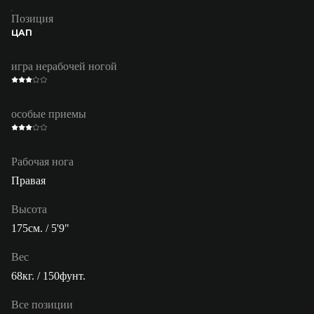
Позиция
ЦАП
игра нерабочей ногой
особые приемы
Рабочая нога
Правая
Высота
175см. / 5'9"
Вес
68кг. / 150фунт.
Все позиции