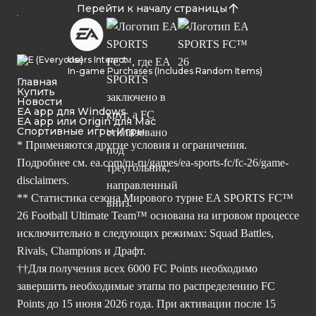
Перейти к началу страницы
Users Interact
In-game Purchases (Includes Random Items)
Главная
Купить
Новости
EA app для Windows
EA app или Origin для Mac
Спортивные игры Игры
* Применяются другие условия и ограничения.
Подробнее см.
ea.com/ru-ru/games/ea-sports-fc/fc-26/game-
disclaimers.
** Статистика сезона Мирового турне EA SPORTS FC™
26 Football Ultimate Team™ основана на игровом процессе
исключительно в следующих режимах: Squad Battles,
Rivals, Champions и Драфт.
††Для получения всех 6000 FC Points необходимо
завершить необходимые этапы по распределению FC
Points до 15 июня 2026 года. При активации после 15