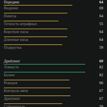
Передачи
64
Видение
69
Навесы
64
Точность штрафных
55
Короткие пасы
64
Длинные пасы
64
Подкрутка
59
Дриблинг
69
Ловкость
82
Баланс
82
Реакция
66
Контроль мяча
67
Дриблинг
67
Собранность
59