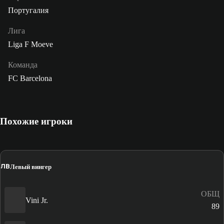
Португалия
Лига
Liga F Moeve
Команда
FC Barcelona
Похожие игроки
ЛВ
Левый вингер
ОБЩ
Vini Jr.
89