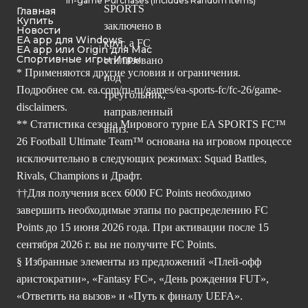
In-game Purchases (Includes Random Items)
Главная
Купить
Новости
EA app для Windows
EA app или Origin для Mac
Спортивные игры Игры
* Применяются другие условия и ограничения.
Подробнее см.
ea.com/ru-ru/games/ea-sports-fc/fc-26/game-
disclaimers.
** Статистика сезона Мирового турне EA SPORTS FC™
26 Football Ultimate Team™ основана на игровом процессе
исключительно в следующих режимах: Squad Battles,
Rivals, Champions и Драфт.
††Для получения всех 6000 FC Points необходимо
завершить необходимые этапы по распределению FC
Points до 15 июня 2026 года. При активации после 15
сентября 2026 г. вы не получите FC Points.
§ Избранные элементы из предложений «Плей-офф
аристократии», «Fantasy FC», «День рождения FUT»,
«Ответить на вызов» и «Путь к финалу UEFA».