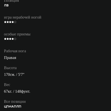
Позиция
ЛВ
игра нерабочей ногой
особые приемы
Рабочая нога
Правая
Высота
170см. / 5'7"
Вес
67кг. / 148фунт.
Все позиции
ЦП
НАП
ЛП