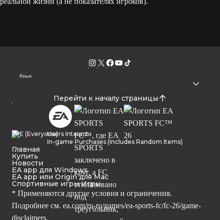
реальной жизни (а не показателях игроков).
Язык
Перейти к началу страницы
Users Interact
In-game Purchases (Includes Random Items)
Главная
Купить
Новости
EA app для Windows
EA app или Origin для Mac
Спортивные игры Игры
* Применяются другие условия и ограничения.
Подробнее см.
ea.com/ru-ru/games/ea-sports-fc/fc-26/game-
disclaimers.