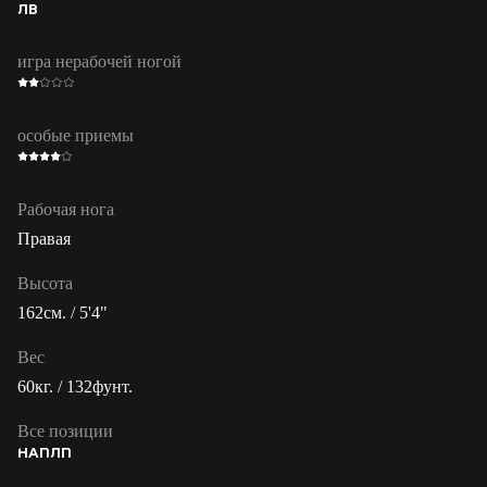
ЛВ
игра нерабочей ногой
особые приемы
Рабочая нога
Правая
Высота
162см. / 5'4"
Вес
60кг. / 132фунт.
Все позиции
НАП
ЛП