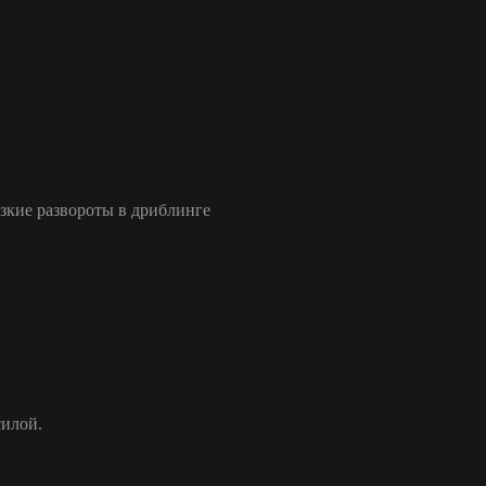
езкие развороты в дриблинге
силой.