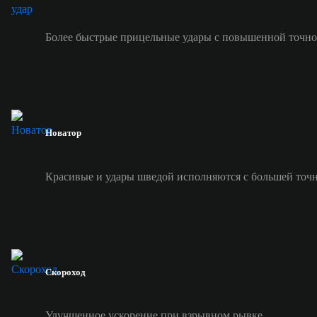
Более быстрые прицельные удары с повышенной точно
Новатор
Красивые и удары шведой исполняются с большей точ
Скороход
Улучшенное ускорение при взрывном рывке