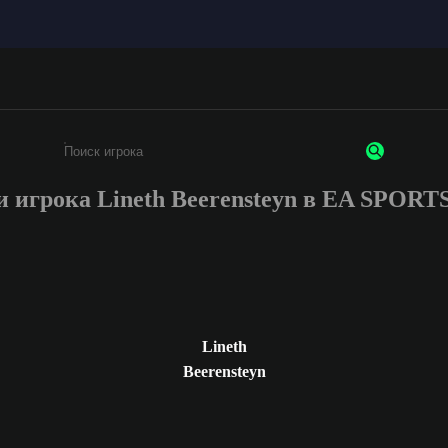
и игрока Lineth Beerensteyn в EA SPORT
Введите не менее 3 символов или цифр
Lineth
Beerensteyn