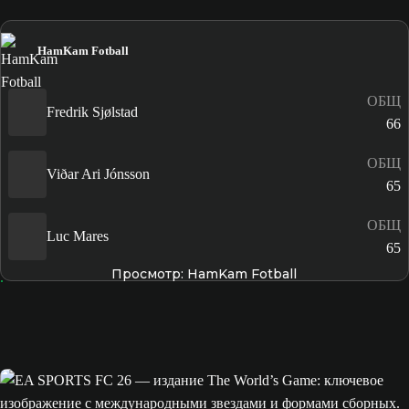
HamKam Fotball
ОБЩ
Fredrik Sjølstad
66
ОБЩ
Viðar Ari Jónsson
65
ОБЩ
Luc Mares
65
Просмотр: HamKam Fotball