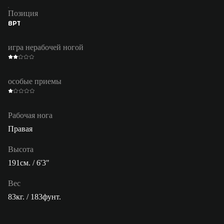
Позиция
ВРТ
игра нерабочей ногой
особые приемы
Рабочая нога
Правая
Высота
191см. / 6'3"
Вес
83кг. / 183фунт.