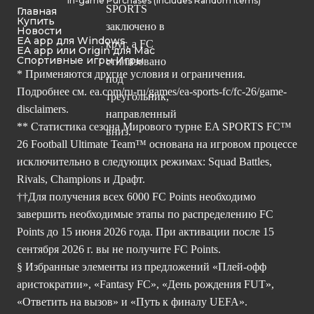
In-game Purchases (Includes Random Items)
Главная
Купить
Новости
EA app для Windows
EA app или Origin для Mac
Спортивные игры Игры
* Применяются другие условия и ограничения.
Подробнее см.
ea.com/ru-ru/games/ea-sports-fc/fc-26/game-
disclaimers.
** Статистика сезона Мирового турне EA SPORTS FC™
26 Football Ultimate Team™ основана на игровом процессе
исключительно в следующих режимах: Squad Battles,
Rivals, Champions и Драфт.
††Для получения всех 6000 FC Points необходимо
завершить необходимые этапы по распределению FC
Points до 15 июня 2026 года. При активации после 15
сентября 2026 г. вы не получите FC Points.
§ Избранные элементы из предложений «Плей-офф
аристократии», «Fantasy FC», «День рождения FUT»,
«Ответить на вызов» и «Путь к финалу UEFA».