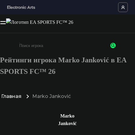
Рейтинги игрока Marko Janković в EA
Введите не менее 3 символов или цифр
SPORTS FC™ 26
Главная
Marko Janković
Marko
Janković