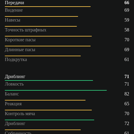
Передачи
66
Видение
69
Навесы
59
Точность штрафных
58
Короткие пасы
70
Длинные пасы
69
Подкрутка
61
Дриблинг
71
Ловкость
71
Баланс
82
Реакция
65
Контроль мяча
70
Дриблинг
72
Собранность
61