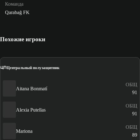
Команда
Qarabağ FK
Похожие игроки
ЦП
Центральный полузащитник
ОБЩ
Aitana Bonmatí
91
ОБЩ
Alexia Putellas
91
ОБЩ
Mariona
89