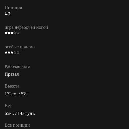
Позиция
ЦП
игра нерабочей ногой
особые приемы
Рабочая нога
Правая
Высота
172см. / 5'8"
Вес
65кг. / 143фунт.
Все позиции