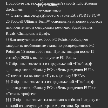
Подробнее см.
ea.com/ru-ru/games/ea-sports-fc/fc-26/game-
disclaimers.
** Статистика сезона Мирового турне EA SPORTS FC™
26 Football Ultimate Team™ основана на игровом процессе
исключительно в следующих режимах: Squad Battles,
Rivals, Champions и Драфт.
††Для получения всех 6000 FC Points необходимо
завершить необходимые этапы по распределению FC
Points до 15 июня 2026 года. При активации после 15
сентября 2026 г. вы не получите FC Points.
§ Избранные элементы из предложений «Плей-офф
аристократии», «Fantasy FC», «День рождения FUT»,
«Ответить на вызов» и «Путь к финалу UEFA».
§§ Избранные элементы из предложений «Плей-офф
аристократии», «Fantasy FC», «День рождения FUT» и
«Титаны трофеев».
§§§ Избранные элементы включаю в себя по 1 игроку от
каждой из следующих стран: Аргентина, Бразилия,