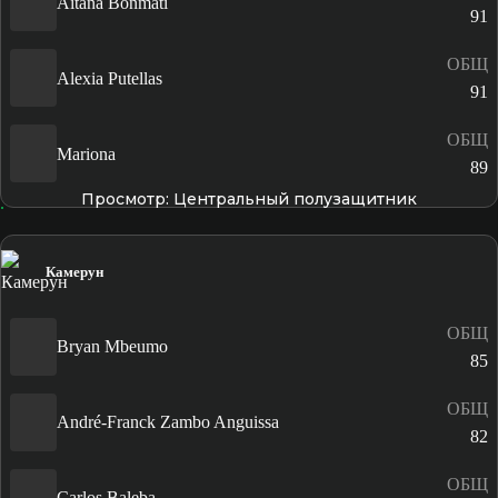
Aitana Bonmatí
91
ОБЩ
Alexia Putellas
91
ОБЩ
Mariona
89
Просмотр: Центральный полузащитник
Камерун
ОБЩ
Bryan Mbeumo
85
ОБЩ
André-Franck Zambo Anguissa
82
ОБЩ
Carlos Baleba