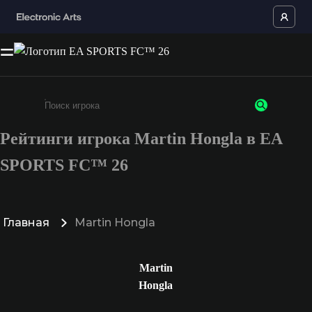
Рейтинги игрока Martin Hongla в EA
Введите не менее 3 символов или цифр
SPORTS FC™ 26
Главная
Martin Hongla
Martin
Hongla