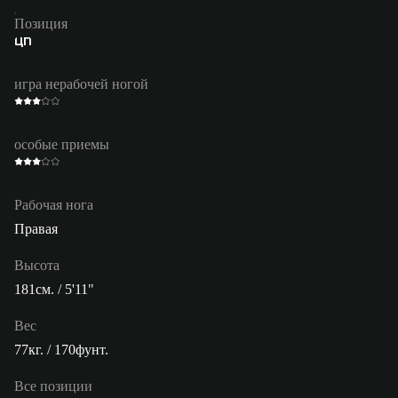
Позиция
ЦП
игра нерабочей ногой
особые приемы
Рабочая нога
Правая
Высота
181см. / 5'11"
Вес
77кг. / 170фунт.
Все позиции