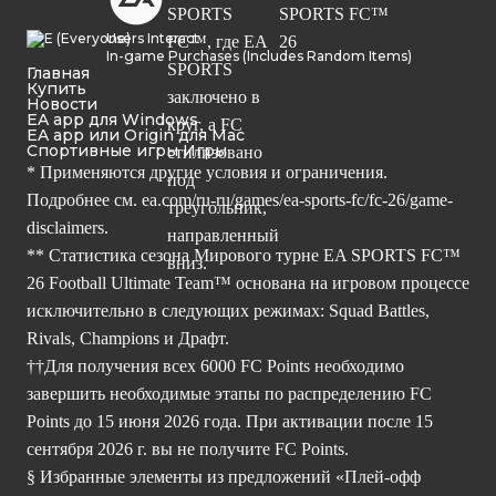
Users Interact
In-game Purchases (Includes Random Items)
Главная
Купить
Новости
EA app для Windows
EA app или Origin для Mac
Спортивные игры Игры
* Применяются другие условия и ограничения.
Подробнее см.
ea.com/ru-ru/games/ea-sports-fc/fc-26/game-
disclaimers.
** Статистика сезона Мирового турне EA SPORTS FC™
26 Football Ultimate Team™ основана на игровом процессе
исключительно в следующих режимах: Squad Battles,
Rivals, Champions и Драфт.
††Для получения всех 6000 FC Points необходимо
завершить необходимые этапы по распределению FC
Points до 15 июня 2026 года. При активации после 15
сентября 2026 г. вы не получите FC Points.
§ Избранные элементы из предложений «Плей-офф