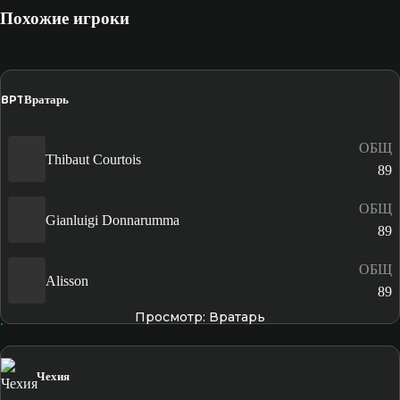
Похожие игроки
ВРТ
Вратарь
ОБЩ
Thibaut Courtois
89
ОБЩ
Gianluigi Donnarumma
89
ОБЩ
Alisson
89
Просмотр: Вратарь
Чехия