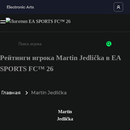
Рейтинги игрока Martin Jedlička в EA
Введите не менее 3 символов или цифр
SPORTS FC™ 26
Главная
Martin Jedlička
Martin
Jedlička