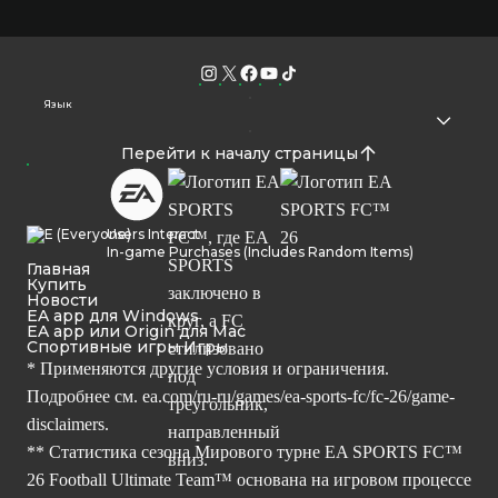
Язык
Перейти к началу страницы
Users Interact
In-game Purchases (Includes Random Items)
Главная
Купить
Новости
EA app для Windows
EA app или Origin для Mac
Спортивные игры Игры
* Применяются другие условия и ограничения.
Подробнее см.
ea.com/ru-ru/games/ea-sports-fc/fc-26/game-
disclaimers.
** Статистика сезона Мирового турне EA SPORTS FC™
26 Football Ultimate Team™ основана на игровом процессе