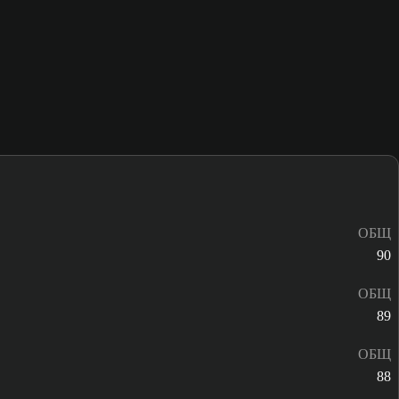
ОБЩ
90
ОБЩ
89
ОБЩ
88