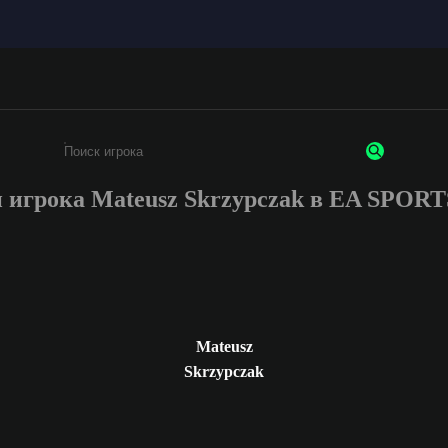
 игрока Mateusz Skrzypczak в EA SPOR
Введите не менее 3 символов или цифр
Mateusz
Skrzypczak