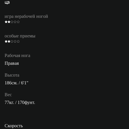
ЦЗ
игра нерабочей ногой
особые приемы
Рабочая нога
Правая
Высота
186см. / 6'1"
Вес
77кг. / 170фунт.
Скорость