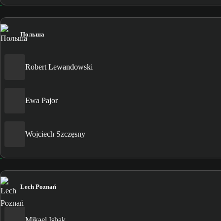
Польша
Robert Lewandowski
Ewa Pajor
Wojciech Szczęsny
Lech Poznań
Mikael Ishak