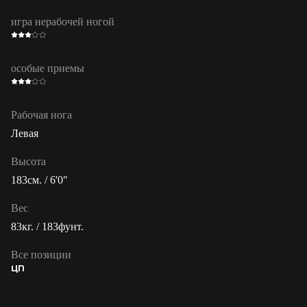
игра нерабочей ногой
особые приемы
Рабочая нога
Левая
Высота
183см. / 6'0"
Вес
83кг. / 183фунт.
Все позиции
ЦП