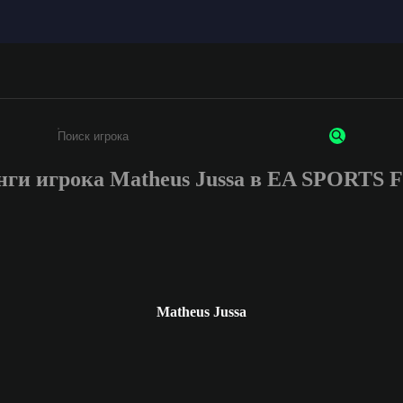
нги игрока Matheus Jussa в EA SPORTS 
Введите не менее 3 символов или цифр
Matheus Jussa