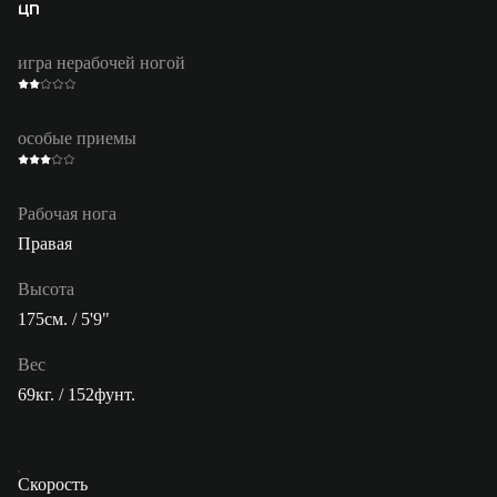
ЦП
игра нерабочей ногой
особые приемы
Рабочая нога
Правая
Высота
175см. / 5'9"
Вес
69кг. / 152фунт.
Скорость