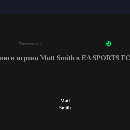
инги игрока Matt Smith в EA SPORTS F
Введите не менее 3 символов или цифр
Matt
Smith