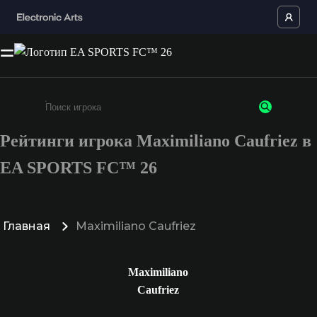
Рейтинги игрока Maximiliano Caufriez в
Введите не менее 3 символов или цифр
EA SPORTS FC™ 26
Главная
Maximiliano Caufriez
Maximiliano
Caufriez