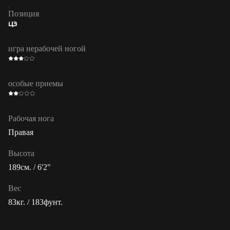
Позиция
ЦЗ
игра нерабочей ногой
особые приемы
Рабочая нога
Правая
Высота
189см. / 6'2"
Вес
83кг. / 183фунт.