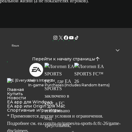
реальной жизни (а не показателях игроков).
Язык
Перейти к началу страницы
Users Interact
In-game Purchases (Includes Random Items)
Главная
Купить
Новости
EA app для Windows
EA app или Origin для Mac
Спортивные игры Игры
* Применяются другие условия и ограничения.
Подробнее см.
ea.com/ru-ru/games/ea-sports-fc/fc-26/game-
disclaimers.