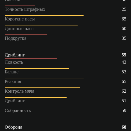
Точность штрафных
25
Короткие пасы
65
Длинные пасы
60
Подкрутка
35
Дриблинг
55
Ловкость
43
Баланс
53
Реакция
65
Контроль мяча
62
Дриблинг
51
Собранность
59
Оборона
68