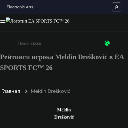
Рейтинги игрока Meldin Drešković в EA
Введите не менее 3 символов или цифр
SPORTS FC™ 26
Главная
Meldin Drešković
Meldin
Drešković