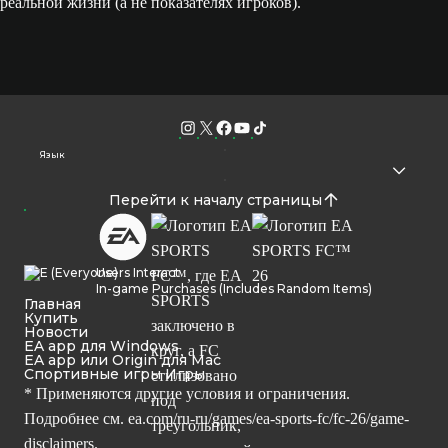
реальной жизни (а не показателях игроков).
Язык
Перейти к началу страницы
Users Interact
In-game Purchases (Includes Random Items)
Главная
Купить
Новости
EA app для Windows
EA app или Origin для Mac
Спортивные игры Игры
* Применяются другие условия и ограничения.
Подробнее см.
ea.com/ru-ru/games/ea-sports-fc/fc-26/game-
disclaimers.