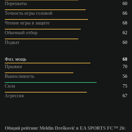
Перехваты
60
Точность игры головой
66
Чтение игры в защите
68
Обычный отбор
62
Подкат
60
Физ. мощь
68
Прыжки
70
Выносливость
56
Сила
75
Агрессия
67
Общий рейтинг Meldin Drešković в EA SPORTS FC™ 26: