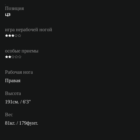
Позиция
ЦЗ
игра нерабочей ногой
особые приемы
Рабочая нога
Правая
Высота
191см. / 6'3"
Вес
81кг. / 179фунт.