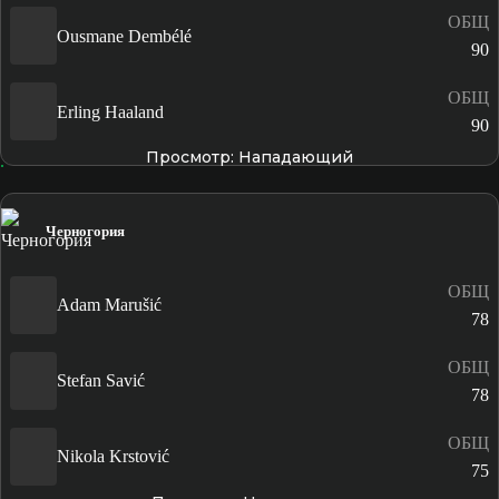
ОБЩ
Ousmane Dembélé
90
ОБЩ
Erling Haaland
90
Просмотр: Нападающий
Черногория
ОБЩ
Adam Marušić
78
ОБЩ
Stefan Savić
78
ОБЩ
Nikola Krstović
75