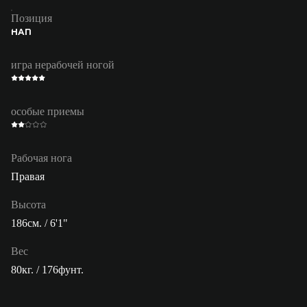
Позиция
НАП
игра нерабочей ногой
особые приемы
Рабочая нога
Правая
Высота
186см. / 6'1"
Вес
80кг. / 176фунт.