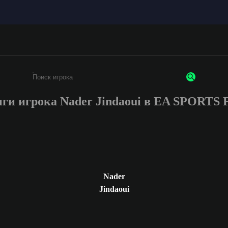
ги игрока Nader Jindaoui в EA SPORTS
Введите не менее 3 символов или цифр
Nader
Jindaoui