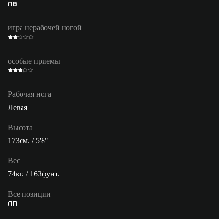
ПВ
игра нерабочей ногой
особые приемы
Рабочая нога
Левая
Высота
173см. / 5'8"
Вес
74кг. / 163фунт.
Все позиции
ПП