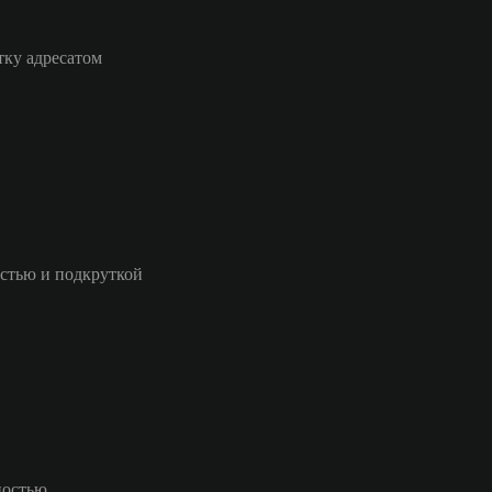
тку адресатом
стью и подкруткой
ностью.