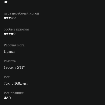
ЦП
игра нерабочей ногой
особые приемы
Рабочая нога
Правая
Высота
180см. / 5'11"
Вес
76кг. / 168фунт.
Все позиции
ЦАП