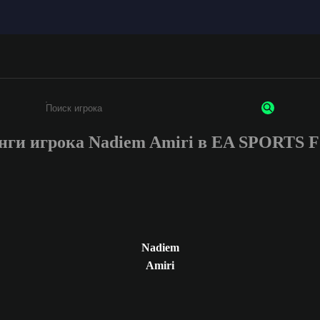
нги игрока Nadiem Amiri в EA SPORTS 
Введите не менее 3 символов или цифр
Nadiem
Amiri