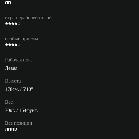
ПП
игра нерабочей ногой
особые приемы
Рабочая нога
Левая
Высота
178см. / 5'10"
Вес
70кг. / 154фунт.
Все позиции
ЛП
ПВ