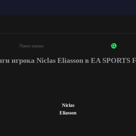
ги игрока Niclas Eliasson в EA SPORTS
Введите не менее 3 символов или цифр
Niclas
Eliasson