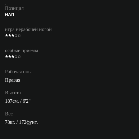
Позиция
НАП
игра нерабочей ногой
особые приемы
Рабочая нога
Правая
Высота
187см. / 6'2"
Вес
78кг. / 172фунт.