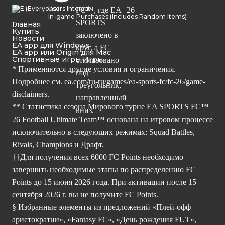
Users Interact
In-game Purchases (Includes Random Items)
Главная
Купить
Новости
EA app для Windows
EA app или Origin для Mac
Спортивные игры Игры
* Применяются другие условия и ограничения.
Подробнее см.
ea.com/ru-ru/games/ea-sports-fc/fc-26/game-
disclaimers.
** Статистика сезона Мирового турне EA SPORTS FC™
26 Football Ultimate Team™ основана на игровом процессе
исключительно в следующих режимах: Squad Battles,
Rivals, Champions и Драфт.
††Для получения всех 6000 FC Points необходимо
завершить необходимые этапы по распределению FC
Points до 15 июня 2026 года. При активации после 15
сентября 2026 г. вы не получите FC Points.
§ Избранные элементы из предложений «Плей-офф
аристократии», «Fantasy FC», «День рождения FUT»,