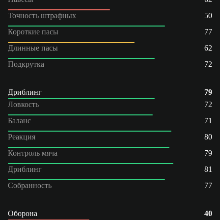
Точность штрафных
50
Короткие пасы
77
Длинные пасы
62
Подкрутка
72
Дриблинг
79
Ловкость
72
Баланс
71
Реакция
80
Контроль мяча
79
Дриблинг
81
Собранность
77
Оборона
40