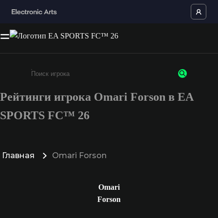
Рейтинги игрока Omari Forson в EA
Введите не менее 3 символов или цифр
SPORTS FC™ 26
Главная
Omari Forson
Omari
Forson