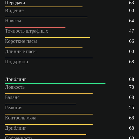
Передачи
63
Видение
60
Навесы
64
Точность штрафных
47
Короткие пасы
66
Длинные пасы
60
Подкрутка
68
Дриблинг
68
Ловкость
78
Баланс
68
Реакция
55
Контроль мяча
68
Дриблинг
68
Собранность
63