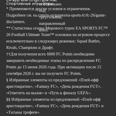
EA app или Origin для Mac
Спортивные игры Игры
* Применяются другие условия и ограничения.
Подробнее см.
ea.com/ru-ru/games/ea-sports-fc/fc-26/game-
disclaimers.
** Статистика сезона Мирового турне EA SPORTS FC™
26 Football Ultimate Team™ основана на игровом процессе
исключительно в следующих режимах: Squad Battles,
Rivals, Champions и Драфт.
††Для получения всех 6000 FC Points необходимо
завершить необходимые этапы по распределению FC
Points до 15 июня 2026 года. При активации после 15
сентября 2026 г. вы не получите FC Points.
§ Избранные элементы из предложений «Плей-офф
аристократии», «Fantasy FC», «День рождения FUT»,
«Ответить на вызов» и «Путь к финалу UEFA».
§§ Избранные элементы из предложений «Плей-офф
аристократии», «Fantasy FC», «День рождения FUT» и
«Титаны трофеев».