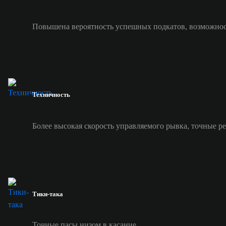
Повышена вероятность успешных подкатов, возможност
Техничность
Более высокая скорость управляемого рывка, точные р
Тики-така
Точные пасы низом в касание