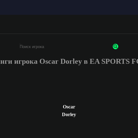
нги игрока Oscar Dorley в EA SPORTS 
Введите не менее 3 символов или цифр
Oscar
Dorley