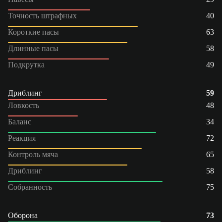
Точность штрафных
40
Короткие пасы
63
Длинные пасы
58
Подкрутка
49
Дриблинг
59
Ловкость
48
Баланс
34
Реакция
72
Контроль мяча
65
Дриблинг
58
Собранность
75
Оборона
73