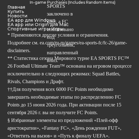
In-game Purchases (Includes Random Items)
Главная
Купить
Новости
EA app для Windows
EA app или Origin для Mac
Спортивные игры Игры
* Применяются другие условия и ограничения.
Подробнее см.
ea.com/ru-ru/games/ea-sports-fc/fc-26/game-
disclaimers.
** Статистика сезона Мирового турне EA SPORTS FC™
26 Football Ultimate Team™ основана на игровом процессе
исключительно в следующих режимах: Squad Battles,
Rivals, Champions и Драфт.
††Для получения всех 6000 FC Points необходимо
завершить необходимые этапы по распределению FC
Points до 15 июня 2026 года. При активации после 15
сентября 2026 г. вы не получите FC Points.
§ Избранные элементы из предложений «Плей-офф
аристократии», «Fantasy FC», «День рождения FUT»,
«Ответить на вызов» и «Путь к финалу UEFA».