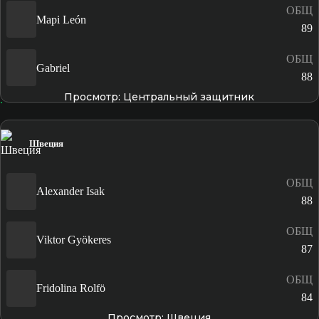
ОБЩ
Mapi León
89
ОБЩ
Gabriel
88
Просмотр: Центральный защитник
Швеция
ОБЩ
Alexander Isak
88
ОБЩ
Viktor Gyökeres
87
ОБЩ
Fridolina Rolfö
84
Просмотр: Швеция