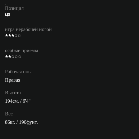
Позиция
ЦЗ
игра нерабочей ногой
особые приемы
Рабочая нога
Правая
Высота
194см. / 6'4"
Вес
86кг. / 190фунт.