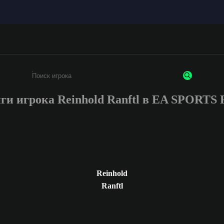
ги игрока Reinhold Ranftl в EA SPORTS
Введите не менее 3 символов или цифр
Reinhold
Ranftl