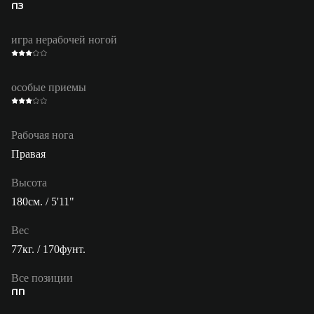
ПЗ
игра нерабочей ногой
особые приемы
Рабочая нога
Правая
Высота
180см. / 5'11"
Вес
77кг. / 170фунт.
Все позиции
ПП