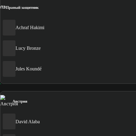
ПЗ
Правый защитник
Achraf Hakimi
Lucy Bronze
Jules Koundé
Австрия
David Alaba