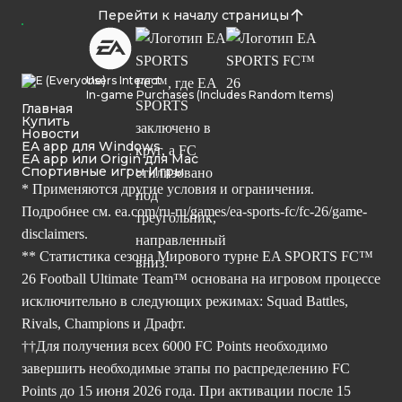
Перейти к началу страницы
Users Interact
In-game Purchases (Includes Random Items)
Главная
Купить
Новости
EA app для Windows
EA app или Origin для Mac
Спортивные игры Игры
* Применяются другие условия и ограничения.
Подробнее см.
ea.com/ru-ru/games/ea-sports-fc/fc-26/game-
disclaimers.
** Статистика сезона Мирового турне EA SPORTS FC™
26 Football Ultimate Team™ основана на игровом процессе
исключительно в следующих режимах: Squad Battles,
Rivals, Champions и Драфт.
††Для получения всех 6000 FC Points необходимо
завершить необходимые этапы по распределению FC
Points до 15 июня 2026 года. При активации после 15