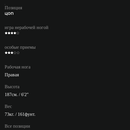
Позиция
ЦОП
игра нерабочей ногой
особые приемы
Рабочая нога
Правая
Высота
187см. / 6'2"
Вес
73кг. / 161фунт.
Все позиции