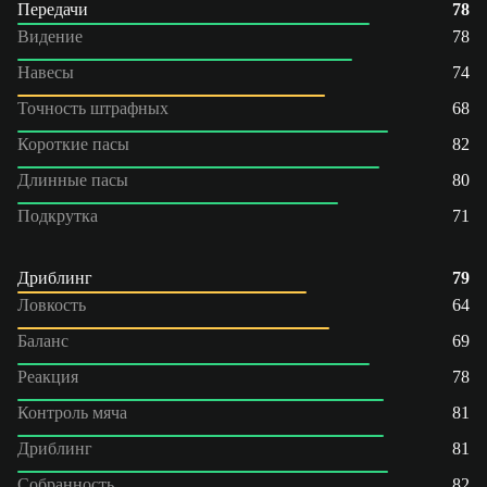
Передачи
78
Видение
78
Навесы
74
Точность штрафных
68
Короткие пасы
82
Длинные пасы
80
Подкрутка
71
Дриблинг
79
Ловкость
64
Баланс
69
Реакция
78
Контроль мяча
81
Дриблинг
81
Собранность
82