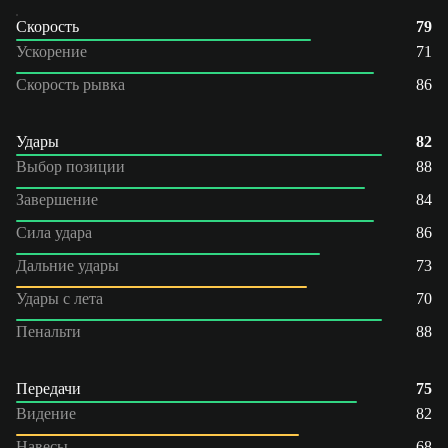
Скорость
79
Ускорение
71
Скорость рывка
86
Удары
82
Выбор позиции
88
Завершение
84
Сила удара
86
Дальние удары
73
Удары с лета
70
Пенальти
88
Передачи
75
Видение
82
Навесы
68