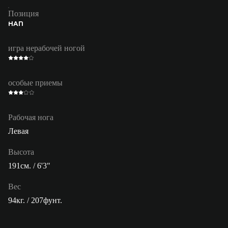
Позиция
НАП
игра нерабочей ногой
особые приемы
Рабочая нога
Левая
Высота
191см. / 6'3"
Вес
94кг. / 207фунт.