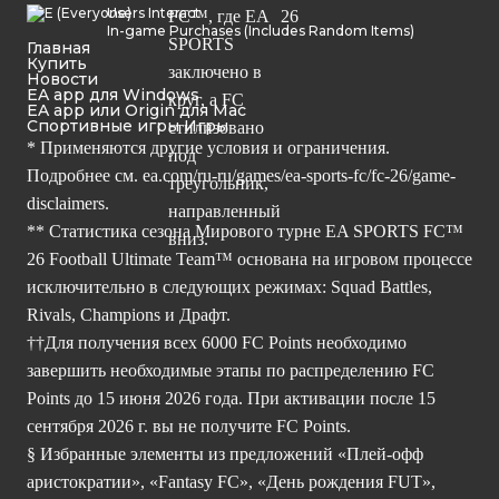
Users Interact
In-game Purchases (Includes Random Items)
Главная
Купить
Новости
EA app для Windows
EA app или Origin для Mac
Спортивные игры Игры
* Применяются другие условия и ограничения.
Подробнее см.
ea.com/ru-ru/games/ea-sports-fc/fc-26/game-
disclaimers.
** Статистика сезона Мирового турне EA SPORTS FC™
26 Football Ultimate Team™ основана на игровом процессе
исключительно в следующих режимах: Squad Battles,
Rivals, Champions и Драфт.
††Для получения всех 6000 FC Points необходимо
завершить необходимые этапы по распределению FC
Points до 15 июня 2026 года. При активации после 15
сентября 2026 г. вы не получите FC Points.
§ Избранные элементы из предложений «Плей-офф
аристократии», «Fantasy FC», «День рождения FUT»,