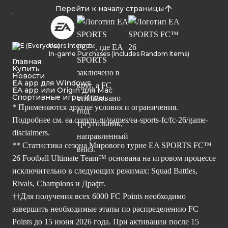
Перейти к началу страницы
Users Interact
In-game Purchases (Includes Random Items)
Главная
Купить
Новости
EA app для Windows
EA app или Origin для Mac
Спортивные игры Игры
* Применяются другие условия и ограничения.
Подробнее см.
ea.com/ru-ru/games/ea-sports-fc/fc-26/game-
disclaimers.
** Статистика сезона Мирового турне EA SPORTS FC™
26 Football Ultimate Team™ основана на игровом процессе
исключительно в следующих режимах: Squad Battles,
Rivals, Champions и Драфт.
††Для получения всех 6000 FC Points необходимо
завершить необходимые этапы по распределению FC
Points до 15 июня 2026 года. При активации после 15