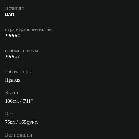
Позиция
ЦАП
игра нерабочей ногой
особые приемы
Рабочая нога
Правая
Высота
180см. / 5'11"
Вес
75кг. / 165фунт.
Все позиции