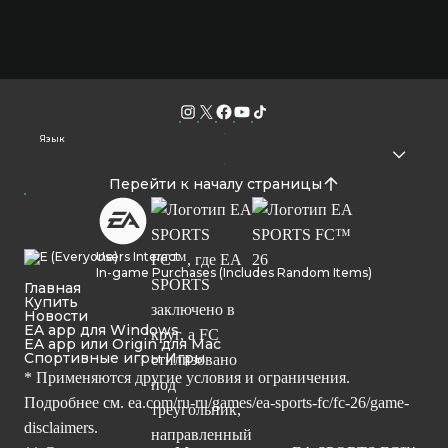
Язык
Перейти к началу страницы
Users Interact
In-game Purchases (Includes Random Items)
Главная
Купить
Новости
EA app для Windows
EA app или Origin для Mac
Спортивные игры Игры
* Применяются другие условия и ограничения.
Подробнее см.
ea.com/ru-ru/games/ea-sports-fc/fc-26/game-
disclaimers.