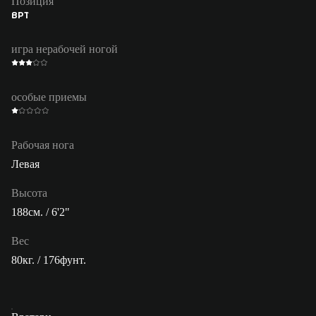
Позиция
ВРТ
игра нерабочей ногой
особые приемы
Рабочая нога
Левая
Высота
188см. / 6'2"
Вес
80кг. / 176фунт.