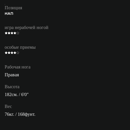
Позиция
НАП
игра нерабочей ногой
особые приемы
Рабочая нога
Правая
Высота
182см. / 6'0"
Вес
76кг. / 168фунт.