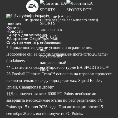
Users Interact
In-game Purchases (Includes Random Items)
Главная
Купить
Новости
EA app для Windows
EA app или Origin для Mac
Спортивные игры Игры
* Применяются другие условия и ограничения.
Подробнее см.
ea.com/ru-ru/games/ea-sports-fc/fc-26/game-
disclaimers.
** Статистика сезона Мирового турне EA SPORTS FC™
26 Football Ultimate Team™ основана на игровом процессе
исключительно в следующих режимах: Squad Battles,
Rivals, Champions и Драфт.
††Для получения всех 6000 FC Points необходимо
завершить необходимые этапы по распределению FC
Points до 15 июня 2026 года. При активации после 15
сентября 2026 г. вы не получите FC Points.