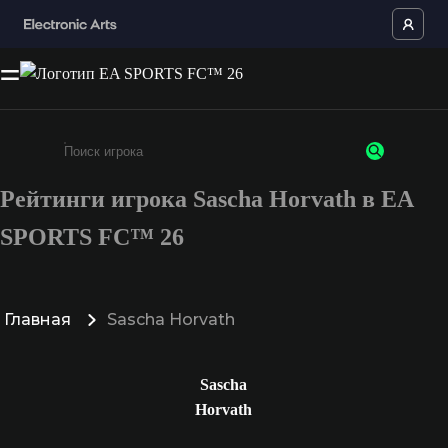
Рейтинги игрока Sascha Horvath в EA
Введите не менее 3 символов или цифр
SPORTS FC™ 26
Главная
Sascha Horvath
Sascha
Horvath