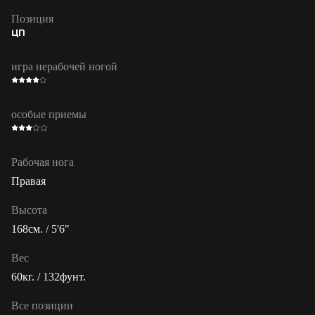
Позиция
ЦП
игра нерабочей ногой
особые приемы
Рабочая нога
Правая
Высота
168см. / 5'6"
Вес
60кг. / 132фунт.
Все позиции