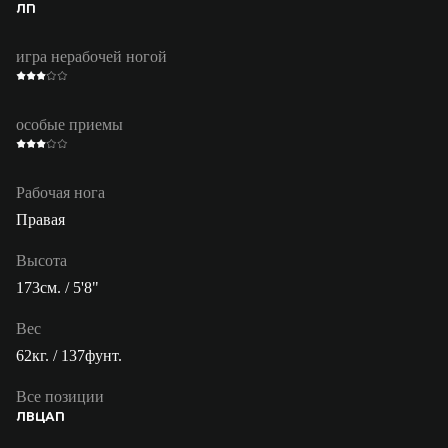
ЛП
игра нерабочей ногой
особые приемы
Рабочая нога
Правая
Высота
173см. / 5'8"
Вес
62кг. / 137фунт.
Все позиции
ЛВ
ЦАП