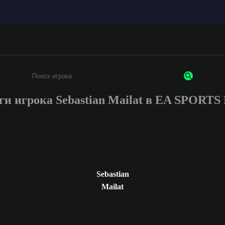
ги игрока Sebastian Mailat в EA SPORTS
Введите не менее 3 символов или цифр
Sebastian
Mailat