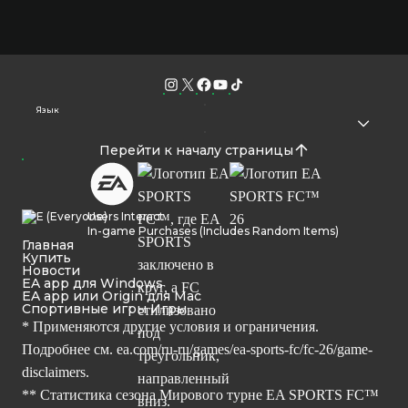
Язык
Перейти к началу страницы
Users Interact
In-game Purchases (Includes Random Items)
Главная
Купить
Новости
EA app для Windows
EA app или Origin для Mac
Спортивные игры Игры
* Применяются другие условия и ограничения.
Подробнее см.
ea.com/ru-ru/games/ea-sports-fc/fc-26/game-
disclaimers.
** Статистика сезона Мирового турне EA SPORTS FC™