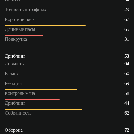
Точность штрафных
29
Короткие пасы
67
Длинные пасы
65
Подкрутка
31
Дриблинг
53
Ловкость
64
Баланс
60
Реакция
69
Контроль мяча
58
Дриблинг
44
Собранность
62
Оборона
72