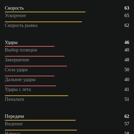
Скорость
63
Ускорение
65
Скорость рывка
62
Удары
46
Выбор позиции
40
Завершение
48
Сила удара
50
Дальние удары
40
Удары с лета
41
Пенальти
51
Передачи
62
Видение
57
Навесы
58