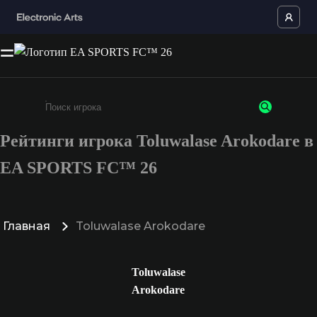
Рейтинги игрока Toluwalase Arokodare в
Введите не менее 3 символов или цифр
EA SPORTS FC™ 26
Главная
Toluwalase Arokodare
Toluwalase
Arokodare