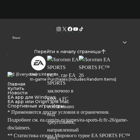
Язык
Перейти к началу страницы
Users Interact
In-game Purchases (Includes Random Items)
Главная
Купить
Новости
EA app для Windows
EA app или Origin для Mac
Спортивные игры Игры
* Применяются другие условия и ограничения.
Подробнее см.
ea.com/ru-ru/games/ea-sports-fc/fc-26/game-
disclaimers.
** Статистика сезона Мирового турне EA SPORTS FC™