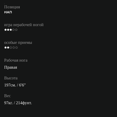
Позиция
НАП
игра нерабочей ногой
особые приемы
Рабочая нога
Правая
Высота
197см. / 6'6"
Вес
97кг. / 214фунт.