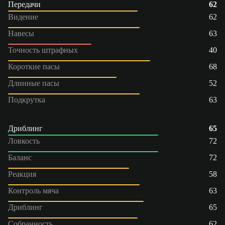
Передачи
62
Видение
62
Навесы
63
Точность штрафных
40
Короткие пасы
68
Длинные пасы
52
Подкрутка
63
Дриблинг
65
Ловкость
72
Баланс
72
Реакция
58
Контроль мяча
63
Дриблинг
65
Собранность
62