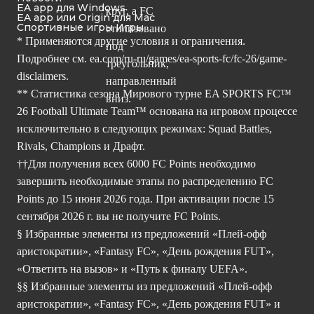
EA app для Windows
EA app или Origin для Mac
Спортивные игры Игры
* Применяются другие условия и ограничения.
Подробнее см.
ea.com/ru-ru/games/ea-sports-fc/fc-26/game-
disclaimers.
** Статистика сезона Мирового турне EA SPORTS FC™
26 Football Ultimate Team™ основана на игровом процессе
исключительно в следующих режимах: Squad Battles,
Rivals, Champions и Драфт.
††Для получения всех 6000 FC Points необходимо
завершить необходимые этапы по распределению FC
Points до 15 июня 2026 года. При активации после 15
сентября 2026 г. вы не получите FC Points.
§ Избранные элементы из предложений «Плей-офф
аристократии», «Fantasy FC», «День рождения FUT»,
«Ответить на вызов» и «Путь к финалу UEFA».
§§ Избранные элементы из предложений «Плей-офф
аристократии», «Fantasy FC», «День рождения FUT» и