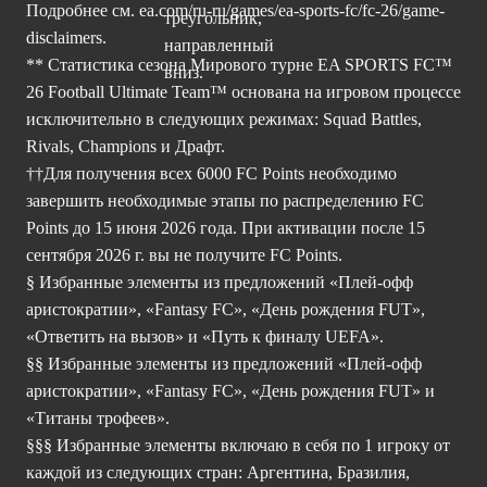
Подробнее см.
ea.com/ru-ru/games/ea-sports-fc/fc-26/game-
disclaimers.
** Статистика сезона Мирового турне EA SPORTS FC™
26 Football Ultimate Team™ основана на игровом процессе
исключительно в следующих режимах: Squad Battles,
Rivals, Champions и Драфт.
††Для получения всех 6000 FC Points необходимо
завершить необходимые этапы по распределению FC
Points до 15 июня 2026 года. При активации после 15
сентября 2026 г. вы не получите FC Points.
§ Избранные элементы из предложений «Плей-офф
аристократии», «Fantasy FC», «День рождения FUT»,
«Ответить на вызов» и «Путь к финалу UEFA».
§§ Избранные элементы из предложений «Плей-офф
аристократии», «Fantasy FC», «День рождения FUT» и
«Титаны трофеев».
§§§ Избранные элементы включаю в себя по 1 игроку от
каждой из следующих стран: Аргентина, Бразилия,