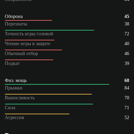
Оборона
45
Перехваты
38
Точность игры головой
72
Чтение игры в защите
40
Обычный отбор
46
Подкат
39
Физ. мощь
68
Прыжки
84
Выносливость
70
Сила
71
Агрессия
52