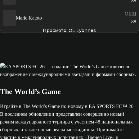
88
ОБЩ
Marie Katoto
88
Просмотр: OL Lyonnes
The World’s Game
Играйте в The World’s Game по-новому в EA SPORTS FC™ 26.
В последнем обновлении представлен совершенно новый
режим международного турнира с участием 48 национальных
сборных, а также новые реальные стадионы. Принимайте
участие в международных испытаниях «Тренер Live» и