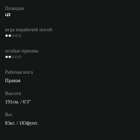
Позиция
ЦЗ
игра нерабочей ногой
особые приемы
Рабочая нога
Правая
Высота
191см. / 6'3"
Вес
83кг. / 183фунт.