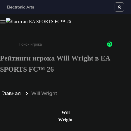
Рейтинги игрока Will Wright в EA
Введите не менее 3 символов или цифр
SPORTS FC™ 26
Главная
Will Wright
Will
Wright