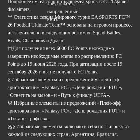
Подробнее см.
ea.com/ru-ru/games/ea-sports-fc/fc-26/game-
disclaimers.
** Статистика сезона Мирового турне EA SPORTS FC™
26 Football Ultimate Team™ основана на игровом процессе
исключительно в следующих режимах: Squad Battles,
Rivals, Champions и Драфт.
††Для получения всех 6000 FC Points необходимо
завершить необходимые этапы по распределению FC
Points до 15 июня 2026 года. При активации после 15
сентября 2026 г. вы не получите FC Points.
§ Избранные элементы из предложений «Плей-офф
аристократии», «Fantasy FC», «День рождения FUT»,
«Ответить на вызов» и «Путь к финалу UEFA».
§§ Избранные элементы из предложений «Плей-офф
аристократии», «Fantasy FC», «День рождения FUT» и
«Титаны трофеев».
§§§ Избранные элементы включаю в себя по 1 игроку от
каждой из следующих стран: Аргентина, Бразилия,