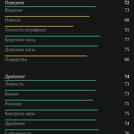
Передачи
72
Видение
73
Навесы
68
Точность штрафных
55
Короткие пасы
77
Длинные пасы
75
Подкрутка
66
Дриблинг
74
Ловкость
73
Баланс
73
Реакция
71
Контроль мяча
75
Дриблинг
74
Собранность
76