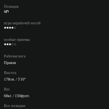
Позиция
ЦП
игра нерабочей ногой
особые приемы
Рабочая нога
Правая
Высота
178см. / 5'10"
Вес
68кг. / 150фунт.
Все позиции