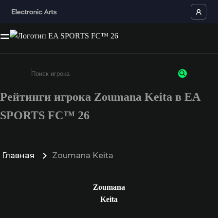
Рейтинги игрока Zoumana Keita в EA
Введите не менее 3 символов или цифр
SPORTS FC™ 26
Главная
Zoumana Keita
Zoumana
Keita