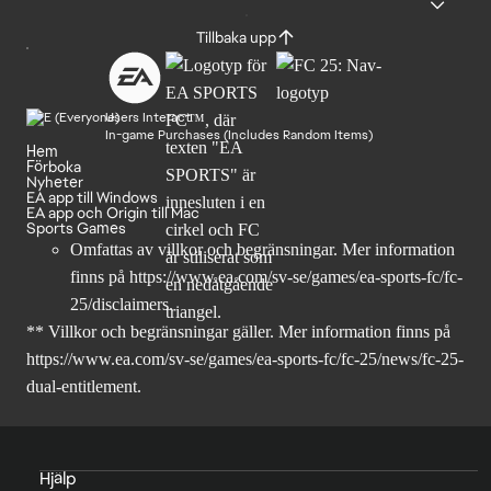
Tillbaka upp
Users Interact
In-game Purchases (Includes Random Items)
Hem
Förboka
Nyheter
EA app till Windows
EA app och Origin till Mac
Sports Games
Omfattas av villkor och begränsningar. Mer information
finns på
https://www.ea.com/sv-se/games/ea-sports-fc/fc-
25/disclaimers
.
** Villkor och begränsningar gäller. Mer information finns på
https://www.ea.com/sv-se/games/ea-sports-fc/fc-25/news/fc-25-
dual-entitlement
.
Hjälp