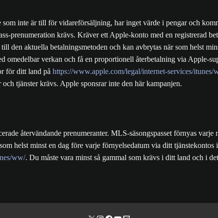
m inte är till för vidareförsäljning, har inget värde i pengar och kommer
s-prenumeration krävs. Kräver ett Apple-konto med en registrerad beta
 till den aktuella betalningsmetoden och kan avbrytas när som helst mins
 med omedelbar verkan och få en proportionell återbetalning via Apple-s
or för ditt land på
https://www.apple.com/legal/internet-services/itunes/
 och tjänster krävs. Apple sponsrar inte den här kampanjen.
icerade återvändande prenumeranter. MLS-säsongspasset förnyas varje må
om helst minst en dag före varje förnyelsedatum via ditt tjänstekontos in
tunes/ww/
. Du måste vara minst så gammal som krävs i ditt land och i de