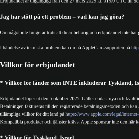
Erbjudandet är tillgängligt från den 27 mars 2025 kl. 01:00 UTC till d
Jag har stött på ett problem – vad kan jag göra?
Om något inte fungerar trots att du är behörig och erbjudandet inte ha
I händelse av tekniska problem kan du nå AppleCare-supporten på
http
Villkor för erbjudandet
* Villkor för länder som INTE inkluderar Tyskland, Is
Erbjudandet löper ut den 5 oktober 2025. Gäller endast nya och kvalifi
Betalningen faktureras till den registrerade betalningsmetoden och kan a
tillämpliga villkor för ditt land på
https://www.apple.com/legal/internet
Kompatibla produkter och tjänster krävs. Apple sponsrar inte den här 
* Villkor för Tyskland, Israel