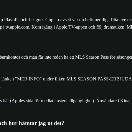
 Playoffs och Leagues Cup – oavsett var du befinner dig. Titta live 
ben på tv.apple.com. Kom igång i Apple TV-appen och följ dramatiken. 
t barnkonto) och man får inte redan ha ett MLS Season Pass för säsonge
h trycka på länken "MER INFO" under fliken MLS SEASON PASS-ERB
.
ns
här
(Apples sida för mediatjänsters tillgänglighet). Användare i Kina
ch hur hämtar jag ut det?