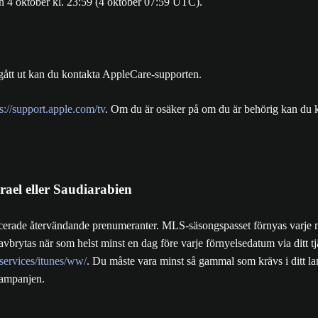
en 4 oktober kl. 23:59 (4 oktober 07:59 UTC).
r gått ut kan du kontakta AppleCare-supporten.
s://support.apple.com/tv
. Om du är osäker på om du är behörig kan du 
rael eller Saudiarabien
cerade återvändande prenumeranter. MLS-säsongspasset förnyas varje mån
vbrytas när som helst minst en dag före varje förnyelsedatum via ditt tjä
-services/itunes/ww/
. Du måste vara minst så gammal som krävs i ditt la
kampanjen.