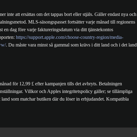
 inte att ersättas om det tappas bort eller stjäls. Gäller endast nya och
lningsmetod. MLS-säsongspasset fortsätter varje månad till regionens
t en dag före varje faktureringsdatum via ditt tjänstekontos
upporten:
https://support.apple.com/choose-country-region/media-
ww/
. Du måste vara minst så gammal som krävs i ditt land och i det land
nad för 12,99 £ efter kampanjen tills det avbryts. Betalningen
ställningar. Villkor och Apples integritetspolicy gäller; se tillämpliga
t land som matchar butiken där du löser in erbjudandet. Kompatibla