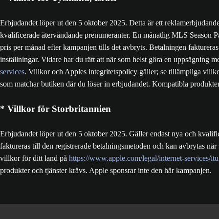
Erbjudandet löper ut den 5 oktober 2025. Detta är ett reklamerbjudande so
kvalificerade återvändande prenumeranter. En månatlig MLS Season Pas
pris per månad efter kampanjen tills det avbryts. Betalningen faktureras
inställningar. Vidare har du rätt att när som helst göra en uppsägning
services
. Villkor och Apples integritetspolicy gäller; se tillämpliga villk
som matchar butiken där du löser in erbjudandet. Kompatibla produkter
* Villkor för Storbritannien
Erbjudandet löper ut den 5 oktober 2025. Gäller endast nya och kvalif
faktureras till den registrerade betalningsmetoden och kan avbrytas när s
villkor för ditt land på
https://www.apple.com/legal/internet-services/i
produkter och tjänster krävs. Apple sponsrar inte den här kampanjen.