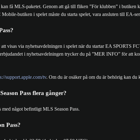
et kan få MLS-paketet. Genom att gå till fliken ”För klubben” i butike
obile-butiken i spelet måste du starta spelet, vara ansluten till EA-se
Pass?
 via nyhetsavdelningen i spelet när du startar EA SPORTS FC™ M
 erbjudandet i nyhetsavdelningen trycker du på ”MER INFO” för att kom
s://support.apple.com/tv
. Om du är osäker på om du är behörig kan du 
eason Pass flera gånger?
as med något befintligt MLS Season Pass.
on Pass?