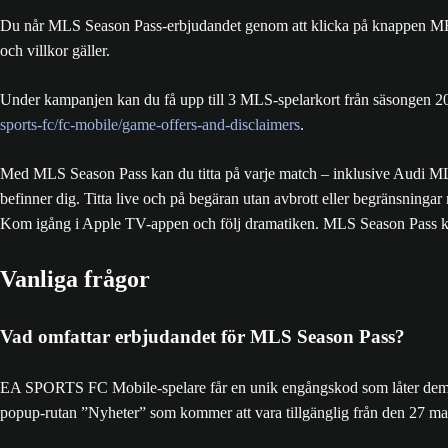
Du når MLS Season Pass-erbjudandet genom att klicka på knappen MER
och villkor gäller.
Under kampanjen kan du få upp till 3 MLS-spelarkort från säsongen 20
sports-fc/fc-mobile/game-offers-and-disclaimers
.
Med MLS Season Pass kan du titta på varje match – inklusive Audi M
befinner dig. Titta live och på begäran utan avbrott eller begränsning
Kom igång i Apple TV-appen och följ dramatiken. MLS Season Pass k
Vanliga frågor
Vad omfattar erbjudandet för MLS Season Pass?
EA SPORTS FC Mobile-spelare får en unik engångskod som låter dem p
popup-rutan ”Nyheter” som kommer att vara tillgänglig från den 27 ma